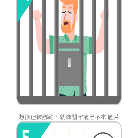
想換但被綁約，就像關牢籠出不來 圖片