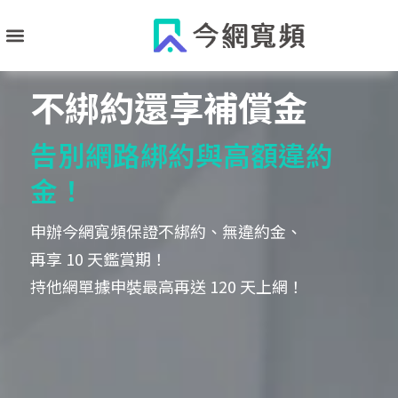
跳
至
主
要
不綁約還享補償金
內
容
告別網路綁約與高額違約
金！
申辦今網寬頻保證不綁約、無違約金、
​再享 10 天鑑賞期！
​持他網單據申裝最高再送 120 天上網！