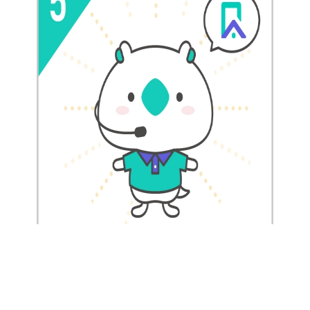
唯一能拯救你的，只有今網寬頻！