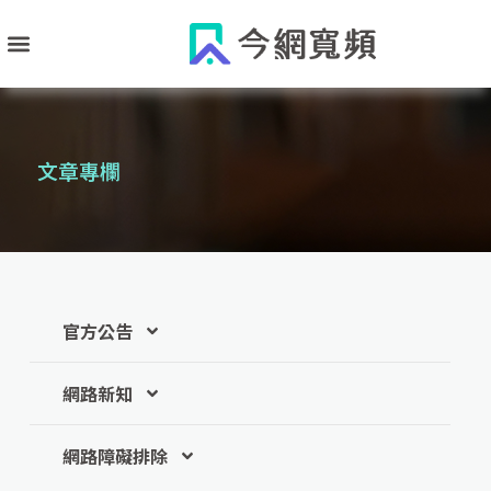
跳
至
主
要
內
文章專欄
容
官方公告
網路新知
網路障礙排除