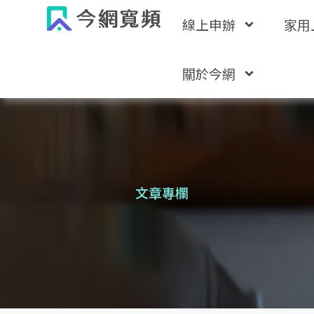
跳
線上申辦
家用
至
主
要
關於今網
內
容
文章專欄