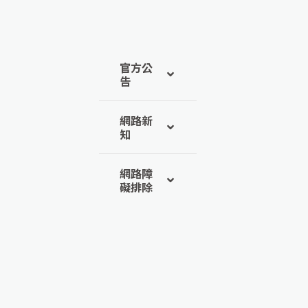
官方公
告
網路新
知
網路障
礙排除