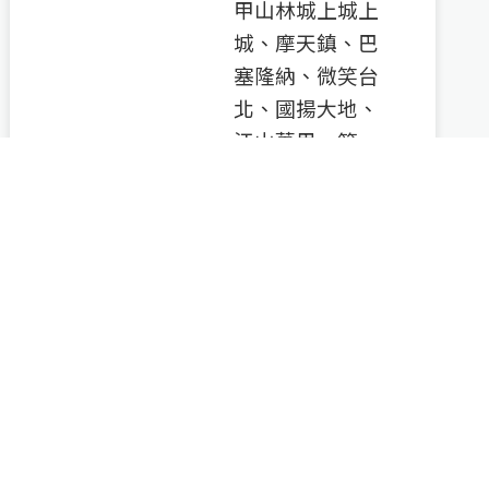
甲山林城上城上
城、摩天鎮、巴
塞隆納、微笑台
北、國揚大地、
江山萬里、第一
特獎、幸福人生
等
淡水辦公室
‧ 聯絡資訊
251新北市淡水區
中山北路二段227