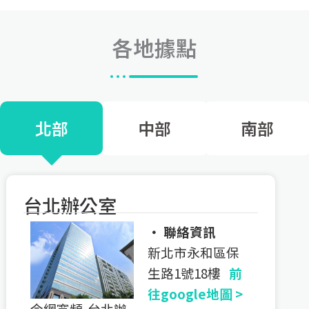
各地據點
北部
中部
南部
台北辦公室
‧ 聯絡資訊
新北市永和區保
生路1號18樓
前
往google地圖 >
今網寬頻-台北辦