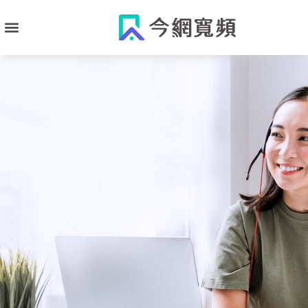
跳
至
主
要
內
容