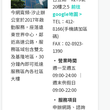
20樓之5
前往
今網寬頻-汐止辦
google地圖 >
公室於2017年啟
TEL：412-
動服務，座落遠
8166(手機請加區
東世界中心，鄰
碼)
近高速公路，服
FAX：02-8923-
務區域包含雙北
1390
及基隆地區，30
‧ 營業時間
分鐘內即可抵達
週一至週五
服務區內各社區
09:00-24:00 │
大樓
週末例假日
09:00-22:00
‧ 服務項目
申辦網路、諮詢