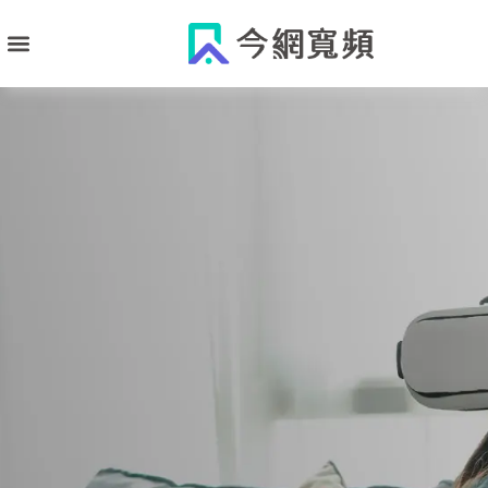
跳
至
主
要
內
容