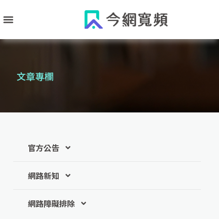
跳
至
主
要
內
文章專欄
容
官方公告
網路新知
網路障礙排除