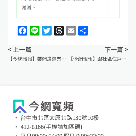
謝謝。
Facebook
Line
Twitter
Threads
Email
分
享
< 上一篇
下一篇 >
上一頁
下一篇
【今網報報】裝網路還有分享器永久保固，你知道嗎？
【今網報報】跟社區住戶站在一起
‧ 台中市北區太原北路130號10樓
‧ 412-8166(手機請加區碼)
‧ 平日09:00~24:00 假日 9:00~22:00