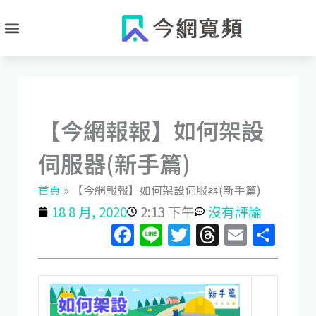
跳
至
主
要
內
容
【今網報報】如何架設
伺服器(新手篇)
首頁
»
【今網報報】如何架設伺服器(新手篇)
18 8 月, 2020
2:13 下午
沒有評論
Facebook
Line
Twitter
Threads
Email
分
享