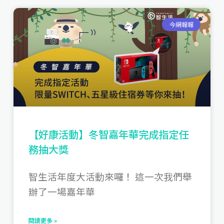
頁
頁
今網報報
面
面
【好康活動】冬智嘉年華完成指定任
務抽大獎
智生活年度大活動來囉！ 這一次我們舉
辦了一場嘉年華
閱讀更多 »