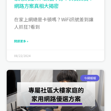
網路方案真相大揭密
在家上網總是卡頓嗎？WiFi訊號差到讓
人抓狂?看到
閱讀更多 »
08/22/2024
今網報報