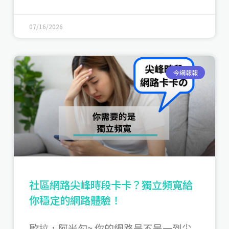
07/16/2026
今網報報
社區網路尖峰時段卡卡？獨立頻寬給
你穩定的網路體驗！
歐拉，阿米勾~ 你的網路是不是一到尖