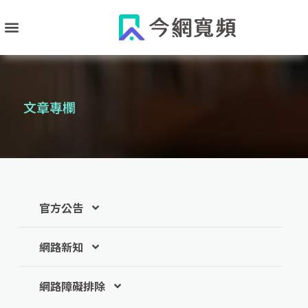
跳
至
主
要
內
文章專欄
容
官方公告
網路新知
網路障礙排除